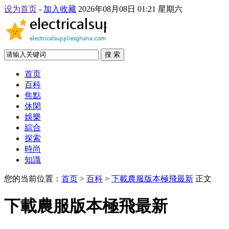
设为首页
-
加入收藏
2026年08月08日 01:21 星期六
搜 索
首页
百科
焦點
休閑
娛樂
綜合
探索
時尚
知識
您的当前位置：
首页
>
百科
>
下載農服版本極飛最新
正文
下載農服版本極飛最新