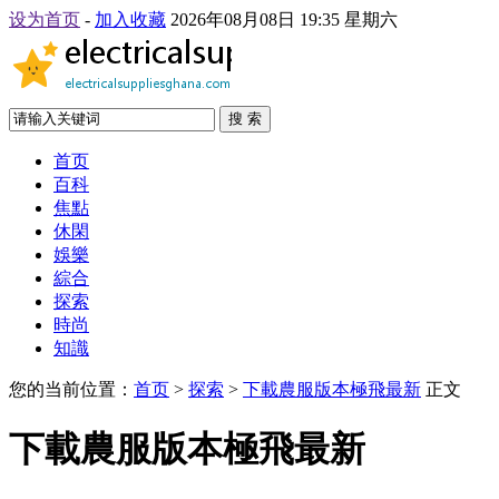
设为首页
-
加入收藏
2026年08月08日 19:35 星期六
搜 索
首页
百科
焦點
休閑
娛樂
綜合
探索
時尚
知識
您的当前位置：
首页
>
探索
>
下載農服版本極飛最新
正文
下載農服版本極飛最新