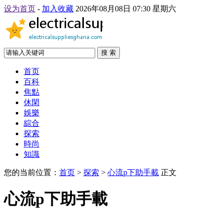
设为首页
-
加入收藏
2026年08月08日 07:30 星期六
搜 索
首页
百科
焦點
休閑
娛樂
綜合
探索
時尚
知識
您的当前位置：
首页
>
探索
>
心流p下助手載
正文
心流p下助手載