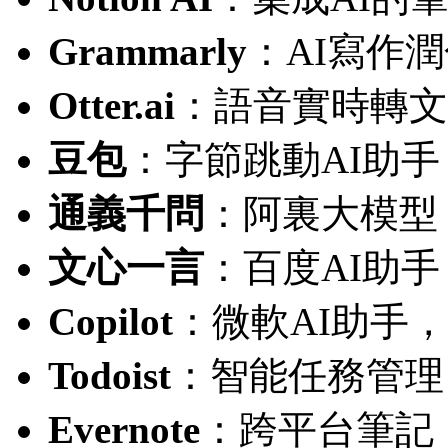
Grammarly
：AI寫作
Otter.ai
：語音實時轉文
豆包
：字節跳動AI助
通義千問
：阿裏大模型
文心一言
：百度AI助
Copilot
：微軟AI助手
Todoist
：智能任務管理
Evernote
：跨平台筆記