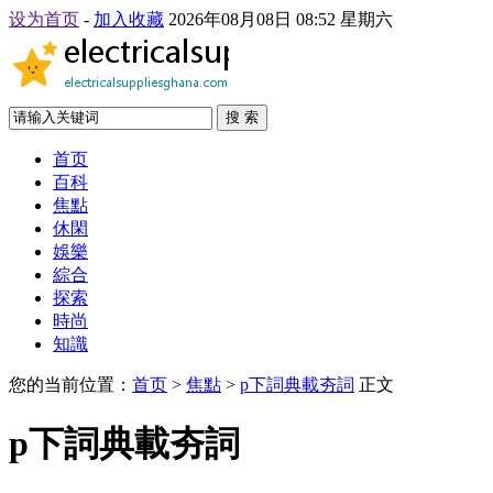
设为首页
-
加入收藏
2026年08月08日 08:52 星期六
搜 索
首页
百科
焦點
休閑
娛樂
綜合
探索
時尚
知識
您的当前位置：
首页
>
焦點
>
p下詞典載夯詞
正文
p下詞典載夯詞