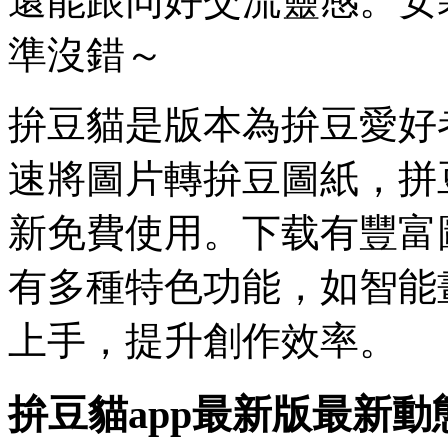
還能跟同好交流靈感。安
準沒錯～
拚豆貓是版本為拚豆愛好者
速將圖片轉拚豆圖紙，拼
新免費使用。下载有豐富
有多種特色功能，如智能
上手，提升創作效率。
拚豆貓app最新版最新動