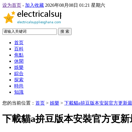
设为首页
-
加入收藏
2026年08月08日 01:21 星期六
搜 索
首页
百科
焦點
休閑
娛樂
綜合
探索
時尚
知識
您的当前位置：
首页
>
娛樂
>
下載貓a拚豆版本安裝官方更新
下載貓a拚豆版本安裝官方更新