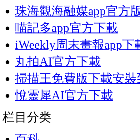
珠海觀海融媒app官方
喵記多app官方下載
iWeekly周末畫報app下
丸拍AI官方下載
掃描王免費版下載安裝
悅靈犀AI官方下載
栏目分类
百科