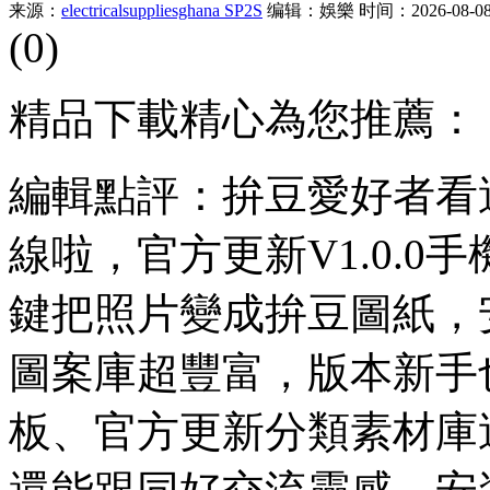
来源：
electricalsuppliesghana SP2S
编辑：娛樂
时间：2026-08-08 
(0)
精品下載精心為您推薦：
編輯點評：拚豆愛好者看
線啦，官方更新V1.0.0
鍵把照片變成拚豆圖紙，
圖案庫超豐富，版本新手
板、官方更新分類素材庫