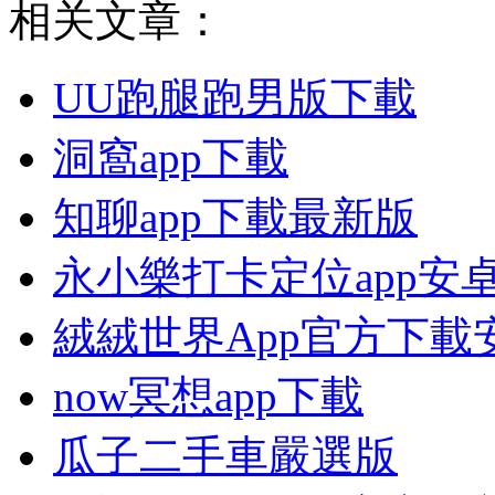
相关文章：
UU跑腿跑男版下載
洞窩app下載
知聊app下載最新版
永小樂打卡定位app安
絨絨世界App官方下載
now冥想app下載
瓜子二手車嚴選版