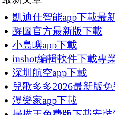
凱迪仕智能app下載最
醒圖官方最新版下載
小島嶼app下載
inshot編輯軟件下載專業
深圳航空app下載
兒歌多多2026最新版
漫樂家app下載
掃描王免費版下載安裝