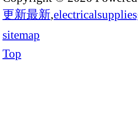
更新最新
,
electricalsuppli
sitemap
Top