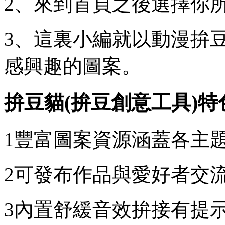
2、來到首頁之後選擇你
3、這裏小編就以動漫拚
感興趣的圖案。
拚豆貓(拚豆創意工具)特
1豐富圖案資源涵蓋各主
2可發布作品與愛好者交
3內置舒緩音效拚接有提