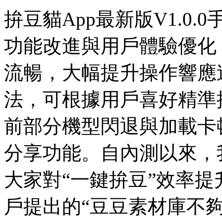
拚豆貓App最新版V1.0
功能改進與用戶體驗優化
流暢，大幅提升操作響應
法，可根據用戶喜好精準
前部分機型閃退與加載卡
分享功能。自內測以來，
大家對“一鍵拚豆”效率
戶提出的“豆豆素材庫不夠豐