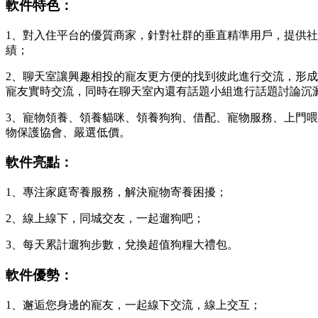
軟件特色：
1、對入住平台的優質商家，針對社群的垂直精準用戶，提供
績；
2、聊天室讓興趣相投的寵友更方便的找到彼此進行交流，形成
寵友實時交流，同時在聊天室內還有話題小組進行話題討論沉澱
3、寵物領養、領養貓咪、領養狗狗、借配、寵物服務、上門
物保護協會、嚴選低價。
軟件亮點：
1、專注家庭寄養服務，解決寵物寄養困擾；
2、線上線下，同城交友，一起遛狗吧；
3、每天累計遛狗步數，兌換超值狗糧大禮包。
軟件優勢：
1、邂逅您身邊的寵友，一起線下交流，線上交互；