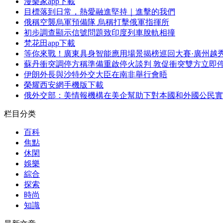
漫樂家app下載
目標落到日常，熱愛融進堅持｜進擊的我們
俄稱空襲烏軍預備隊 烏稱打擊俄軍指揮所
初步調查顯示信號問題致印度列車脫軌相撞
梵花田app下載
等你來戰！廣東具身智能應用場景揭榜巡回大賽·廣州越
蘇丹衝突調停方稱準備重啟停火談判 敦促衝突雙方立即
伊朗外長與沙特外交大臣在南非舉行會晤
榮耀西安網手機版下載
俄外交部：美情報機構在美企幫助下對本國和外國公民實
栏目分类
百科
焦點
休閑
娛樂
綜合
探索
時尚
知識