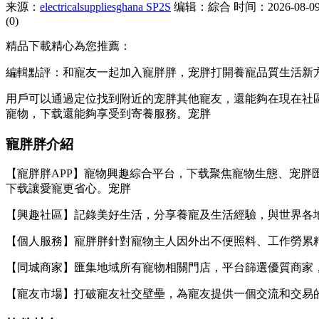
来源：
electricalsuppliesghana SP2S
编辑：綜合
时间：2026-08-09 
(0)
精品下載精心為您推薦：
編輯點評：和寵友一起加入寵胖胖，宠胖打開養寵品質生活新
用戶可以通過定位找到附近的宠胖
其他寵友，還能夠在現在社
寵物，下载還能夠享受到寄養服務。宠胖
寵胖胖介紹
【寵胖胖APP】寵物興趣綜合平台，下载聚焦寵物生態、宠胖
下载讓愛寵更省心。宠胖
【興趣社區】記錄美好生活，分享養寵及生活經驗，與世界各
【個人服務】寵胖胖針對寵物主人因外出不便照料、工作勞累
【同城商家】匯集地域所有寵物相關門店，平台篩選優質商家
【寵友市場】打破寵友社交壁壘，為寵友提供一個交流和交易