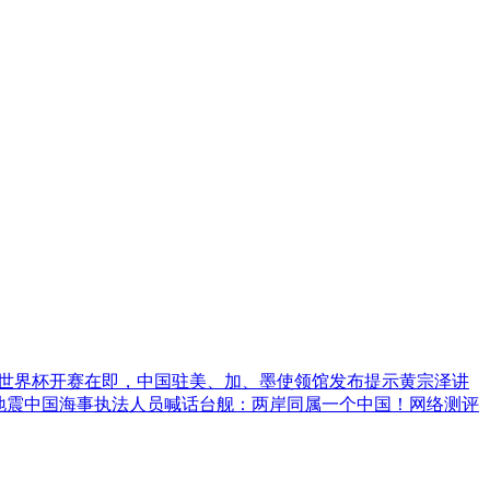
世界杯开赛在即，中国驻美、加、墨使领馆发布提示
黄宗泽讲
地震
中国海事执法人员喊话台舰：两岸同属一个中国！
网络测评