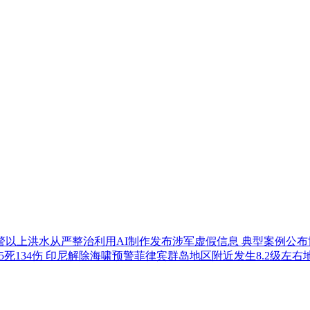
警以上洪水
从严整治利用AI制作发布涉军虚假信息 典型案例公布
5死134伤 印尼解除海啸预警
菲律宾群岛地区附近发生8.2级左右