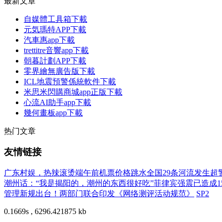
最新文章
自媒體工具箱下載
元気瑪特APP下載
汽車惠app下載
trettitre音響app下載
朝暮計劃APP下載
零界繪無廣告版下載
ICL地震預警係統軟件下載
米思米閃購商城app正版下載
心流AI助手app下載
幾何畫板app下載
热门文章
友情链接
广东村娱，热辣滚烫
端午前机票价格跳水
全国29条河流发生超
潮州话：“我是揭阳的，潮州的东西很好吃”
菲律宾强震已造成1
管理新规出台！两部门联合印发《网络测评活动规范》
SP2
0.1669s , 6296.421875 kb