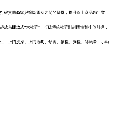
，打破實體商家與壟斷電商之間的壁壘，提升線上商品銷售業
起成為開放式“大社群”，打破傳統社群到封閉性和排他引導，
醫生、上門洗澡、上門遛狗、領養、貓糧、狗糧、誌願者、小動