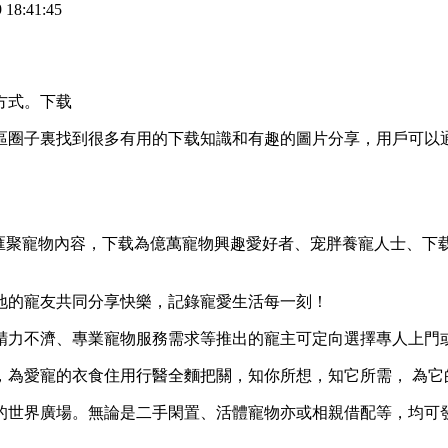
18:41:45
方式。下载
區圈子裏找到很多有用的下载知識和有趣的圖片分享，用戶可以
匯聚寵物內容，下载
為億萬寵物興趣愛好者、宠胖養寵人士、下
地的寵友共同分享快樂，記錄寵愛生活每一刻！
精力不濟、專業寵物服務需求等推出的寵主可定向選擇專人上門
，為愛寵的衣食住用行醫全麵把關，知你所想，知它所需， 為它
的世界廣場。無論是二手閑置、活體寵物亦或相親借配等，均可