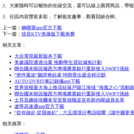
2、大家隨時可以暢快的在線交流，還可以線上購買商品，帶
3、社區內容豐富多彩，了解寵友趣事，觀看囧缺合輯。
上一篇：
鋼構寶app官方下載
下一篇：
炫音KTV免激版下載免費
相关文章：
大吉電視最新版本下載
美參議院通過法案 推翻學生貸款減免計劃
聯合國未能說服西方將俄農業銀行重新接入SWIFT係統
“密件風波”聽證會結束 特朗普出庭全程沉默
AUTO DVR行車記錄儀app下載
世界規模最大海上換流站落戶陽江海域 “海風之心”添動
聯合國未能說服西方將俄農業銀行重新接入SWIFT係統
土耳其總統埃爾多安宣誓就職並宣布新內閣成員名單
遼寧高速通app官方下載
“從你做起 從我做起”，六五環境日粵語唱響《讓中國更
相关推荐：