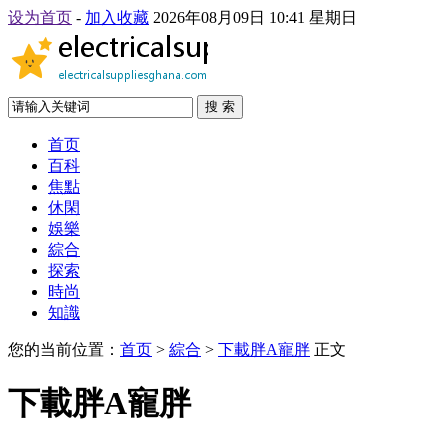
设为首页
-
加入收藏
2026年08月09日 10:41 星期日
搜 索
首页
百科
焦點
休閑
娛樂
綜合
探索
時尚
知識
您的当前位置：
首页
>
綜合
>
下載胖A寵胖
正文
下載胖A寵胖