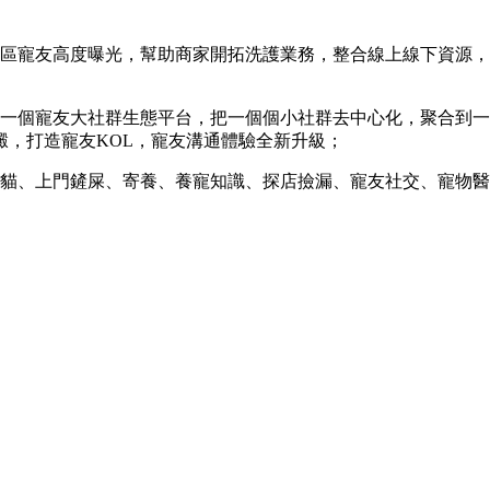
社區寵友高度曝光，幫助商家開拓洗護業務，整合線上線下資源
一個寵友大社群生態平台，把一個個小社群去中心化，聚合到一
，打造寵友KOL，寵友溝通體驗全新升級；
喂貓、上門鏟屎、寄養、養寵知識、探店撿漏、寵友社交、寵物