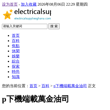
设为首页
-
加入收藏
2026年08月06日 22:29 星期四
搜 索
首页
百科
焦點
休閑
娛樂
綜合
探索
時尚
知識
您的当前位置：
首页
>
百科
>
p下機端載萬金油司
正文
p下機端載萬金油司