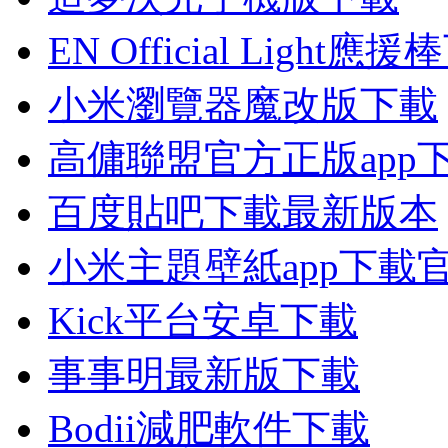
EN Official Light應
小米瀏覽器魔改版下載
高傭聯盟官方正版app
百度貼吧下載最新版本
小米主題壁紙app下載
Kick平台安卓下載
事事明最新版下載
Bodii減肥軟件下載