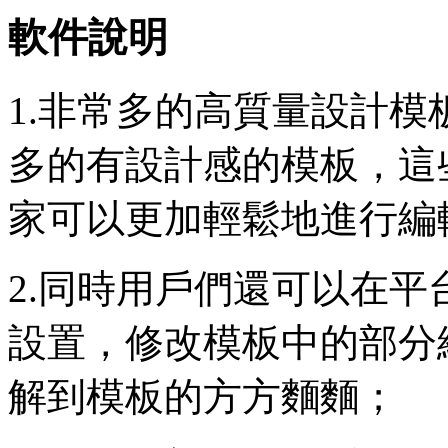
軟件說明
1.非常多的高質量設計
多的有設計感的模板，這
家可以更加輕鬆地進行編
2.同時用戶們還可以在
設置，修改模板中的部分
解到模板的方方麵麵；