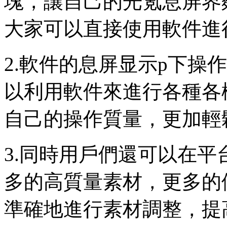
塊，讓自己的光氪息屏界
大家可以直接使用軟件進
2.軟件的息屏显示p下操
以利用軟件來進行各種各
自己的操作質量，更加輕
3.同時用戶們還可以在
多的高質量素材，更多的
準確地進行素材調整，提