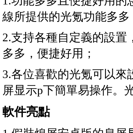
1.功能多多且便捷好用的
線所提供的光氪功能多多
2.支持各種自定義的設置
多多，便捷好用；
3.各位喜歡的光氪
可以來
屏显示p下簡單易操作。
軟件亮點