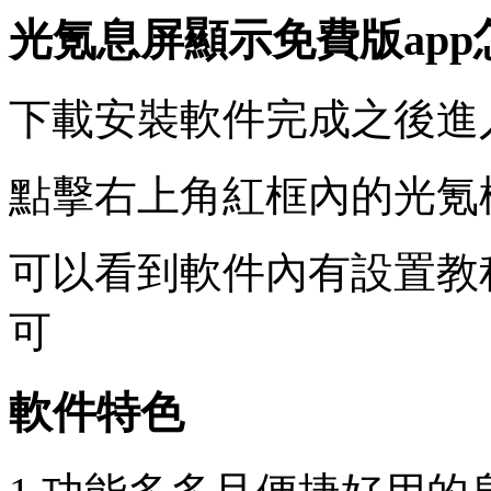
光氪息屏顯示免費版app
下載安裝軟件完成之後進
點擊右上角紅框內的光氪
可以看到軟件內有設置教
可
軟件特色