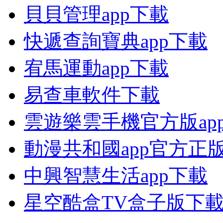
貝貝管理app下載
快遞查詢寶典app下載
宥馬運動app下載
易查車軟件下載
雲遊樂雲手機官方版ap
動漫共和國app官方正
中興智慧生活app下載
星空酷盒TV盒子版下