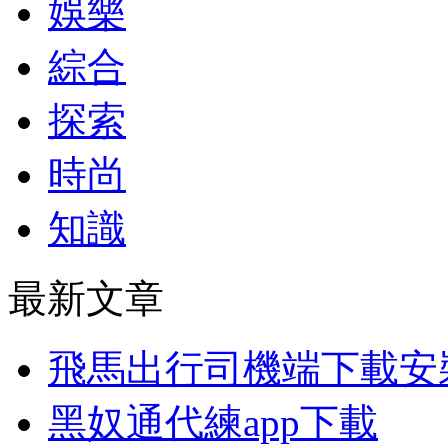
娛樂
綜合
探索
時尚
知識
最新文章
飛馬出行司機端下載安
黑奴通代練app下載