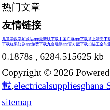
热门文章
友情链接
儿童学数字加减法app最新版下载
中国广电app下载
掌上靖安下
下载
红果短剧app免费下载
九台融媒app官方版下载
扫描王全能宝
0.1878s , 6284.515625 kb
Copyright © 2026 Powere
載
,
electricalsuppliesghana
sitemap