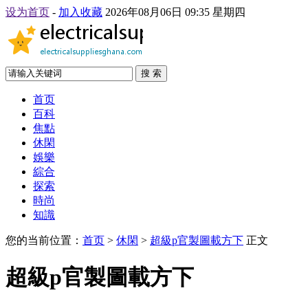
设为首页
-
加入收藏
2026年08月06日 09:35 星期四
搜 索
首页
百科
焦點
休閑
娛樂
綜合
探索
時尚
知識
您的当前位置：
首页
>
休閑
>
超級p官製圖載方下
正文
超級p官製圖載方下