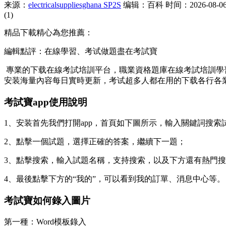
来源：
electricalsuppliesghana SP2S
编辑：百科
时间：2026-08-06 
(1)
精品下載精心為您推薦：
編輯點評：在線學習、考试做題盡在考試寶
專業的下载在線考試培訓平台，職業資格題庫在線考試培訓學
安装海量內容每日實時更新，考试超多人都在用的下载各行各
考試寶app使用說明
1、安装首先我們打開app，首頁如下圖所示，輸入關鍵詞搜索
2、點擊一個試題，選擇正確的答案，繼續下一題；
3、點擊搜索，輸入試題名稱，支持搜索，以及下方還有熱門
4、最後點擊下方的
“我的”，可以看到我的訂單、消息中心等。
考試寶如何錄入圖片
第一種：Word模板錄入