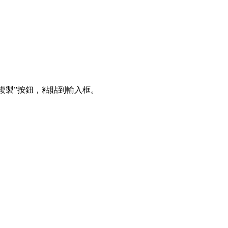
複製”按鈕，粘貼到輸入框。