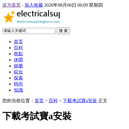
设为首页
-
加入收藏
2026年08月06日 06:09 星期四
搜 索
首页
百科
焦點
休閑
娛樂
綜合
探索
時尚
知識
您的当前位置：
首页
>
百科
>
下載考試寶a安裝
正文
下載考試寶a安裝