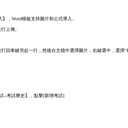
入】，Word模板支持圖片和公式導入。
進行上傳。
後打回車鍵另起一行，然後在文檔中選擇圖片，右鍵選中，選擇“
--考試曆史】，點擊[新增考試]